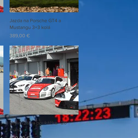
Rychlý náhled
Jazda na Porsche GT4 a
Mustangu 3+3 kolá
Cena
389,00 €
Rychlý náhled
Univerzálna poukážka - 20
minút
Cena
699,00 €