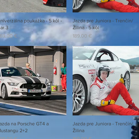
Rychlý náhled
Rychlý náhled
niverzálna poukážka - 5 kôl -
Jazda pre Juniora - Trenčín/
ar.3
Žilina - 5 kôl
ena
Cena
69,00 €
189,00 €
Rychlý náhled
Rychlý náhled
azda na Porsche GT4 a
Jazda pre Juniora - Trenčín/
ustangu 2+2
Žilina
ena
Cena
99,00 €
159,00 €