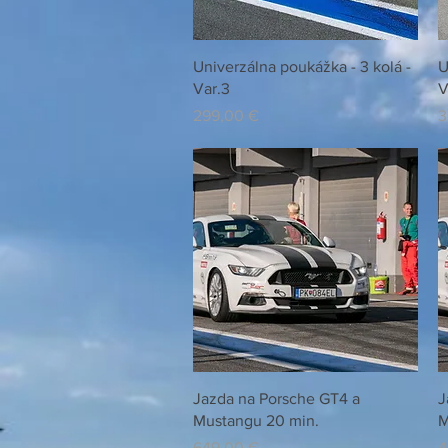
Rychlý náhled
Univerzálna poukážka - 3 kolá -
U
Var.3
V
Cena
C
299,00 €
3
Rychlý náhled
Jazda na Porsche GT4 a
J
Mustangu 20 min.
M
Cena
C
649,00 €
4