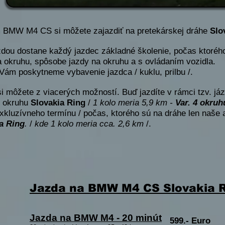
 BMW M4 CS si môžete zajazdiť na pretekárskej dráhe
Slo
zdou dostane každý jazdec základné školenie, počas ktoréh
a okruhu, spôsobe jazdy na okruhu a s ovládaním vozidla.
 Vám poskytneme vybavenie jazdca / kuklu, prilbu /.
si môžete z viacerých možností. Buď jazdíte v rámci tzv. jáz
u okruhu
Slovakia Ring
/
1 kolo meria 5,9 km -
Var. 4 okruh
xkluzívneho termínu / počas, ktorého sú na dráhe len naše a
a Ring
.
/
kde 1 kolo meria cca. 2,6 km
/.
Jazda na BMW M4 CS Slovakia 
Jazda na BMW M4 - 20 minút
599.- Euro