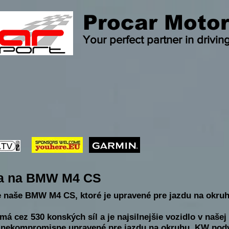
Procar Motor
Your perfect partner in drivin
a na BMW M4 CS
te naše BMW M4 CS, ktoré je upravené pre jazdu na okru
má cez 530 konských síl a je najsilnejšie vozidlo v našej 
nekompromisne upravené pre jazdu na okruhu. KW podv