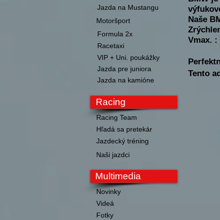
Jazda na Mustangu
výfukov
Naše BM
Motoršport
Zrýchle
Formula 2x
Vmax. :
Racetaxi
VIP + Uni. poukážky
Perfektn
Jazda pre juniora
Tento a
Jazda na kamióne
Racing
Racing Team
Hľadá sa pretekár
Jazdecký tréning
Naši jazdci
Multimedia
Novinky
Videá
Fotky