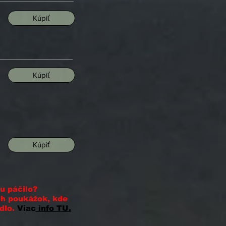
Kúpiť
Kúpiť
Kúpiť
u páčilo?
ch poukážok, kde
dlo.
Viac
info TU.