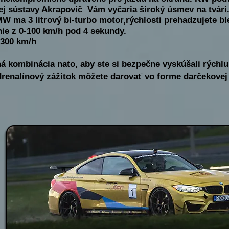
ej sústavy Akrapovič Vám vyčaria široký úsmev na tvári
W ma 3 litrový bi-turbo motor,rýchlosti prehadzujete b
nie z 0-100 km/h pod 4 sekundy.
 300 km/h
á kombinácia nato, aby ste si bezpečne vyskúšali rýchlu
drenalínový zážitok môžete darovať vo forme darčekovej