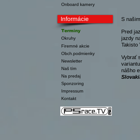
Onboard kamery
Informácie
S našim
Termíny
Pred ja
jazdy n
Okruhy
Takisto
Firemné akcie
Obch.podmienky
Vybrať 
Newsletter
variant
Naš tím
nášho e
Na predaj
Slovaki
Sponzoring
Impressum
Kontakt