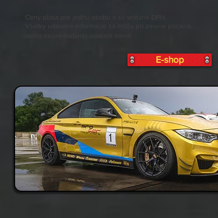
Ceny platia pre jednu osobu a sú vrátane DPH.
Všetky udávané informácie sa môžu pri zmene počasia,
alebo nepredvídanej udalosti meniť.
E-shop