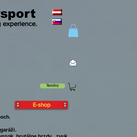
sport
g experience.
Termíny
E-shop
hoch.
garáži.
ozok, brutálne brzdy, zvuk