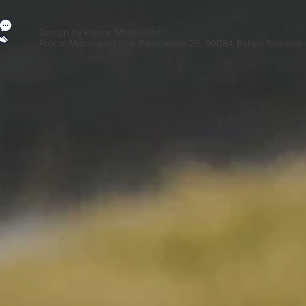
Design by Procar Motorsport
Procar Motorsport s.r.o Partizanska 29, 90084 Bahon Slovakia 