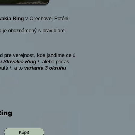
vakia Ring
v Orechovej Potôni.
o je oboznámený s pravidlami
d pre verejnosť, kde jazdíme celú
u Slovakia Ring
/, alebo počas
utá /, a to
varianta 3 okruhu
Ring
Kúpiť