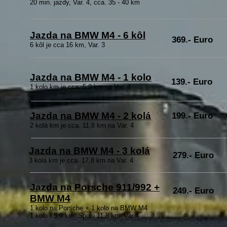
20 min. jazdy, Var. 4, cca. 35 - 40 km
Jazda na BMW M4 - 6 kôl
369.- Euro
6 kôl je cca 16 km, Var. 3
Jazda na BMW M4 - 1 kolo
139.- Euro
1 kolo km je cca. 5,9 km na Var. 4
Jazda na BMW M4 - 2 kolá
199.- Euro
2 kolá km je cca. 11,8 km na Var. 4
Jazda na BMW M4 - 3 kolá
279.- Euro
3 kolá km je cca. 17,8 km na Var. 4
Jazda na Porsche 911/992 +
249.- Euro
BMW M4
1 kolo na Porsche + 1 kolo na BMW M4
1 kolo - 5,9 km. Spolu 11,8 km. Var.4.