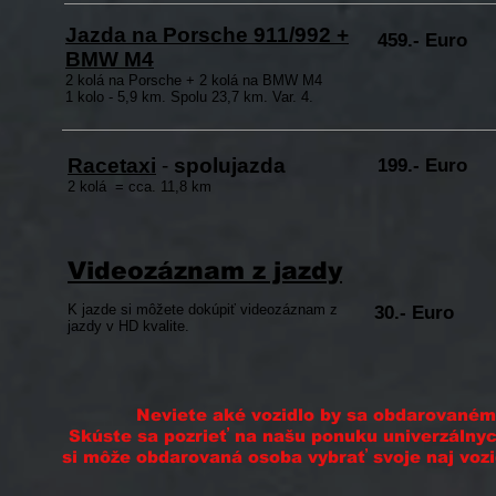
Jazda na Porsche 911/992 +
459.- Euro
BMW M4
2 kolá na Porsche + 2 kolá na BMW M4
1 kolo - 5,9 km. Spolu 23,7 km. Var. 4.
Racetaxi
-
spolujazda
199.- Euro
2 kolá = cca. 11,8 km
Videozáznam z jazdy
K jazde si môžete dokúpiť videozáznam z
30.- Euro
jazdy v HD kvalite.
Neviete aké vozidlo by sa obdarovaném
Skúste sa pozrieť na našu ponuku univerzálny
si môže obdarovaná osoba vybrať svoje naj vozi