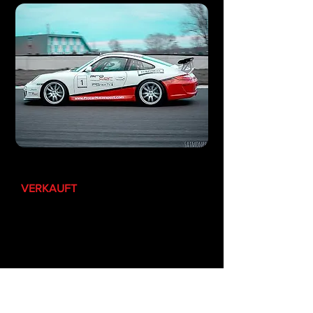
Porsche 997 GT3 Trackedition
VERKAUFT