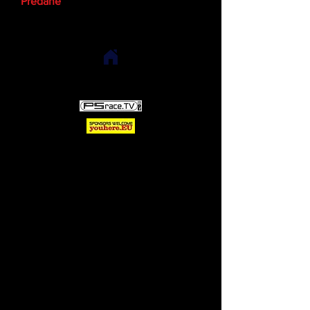
Predané
Ticket Shop:
Bitte evtl. Shopsprache
ändern
Ticket Shop:
Bitte evtl. Shopsprache
ändern
Zu verkaufen
bei Interesse bitte mail an
peter@ProcarMotorsport.com