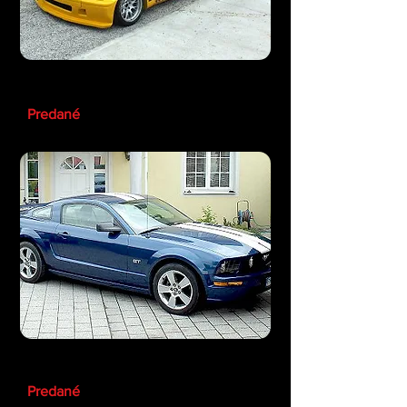
BMW 320 ETCC
Predané
Ford Mustang V8 GT
Predané