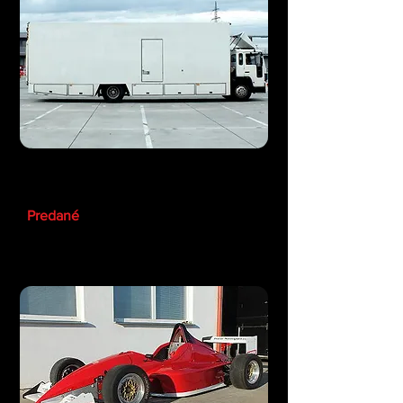
Transportér pre pretekárske
vozidlá Volvo FL6 14
Predané