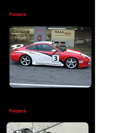
Ford Fiesta S 1600 ETCC
Predané
Porsche 996 GT3 Trackedition
JP3
Predané