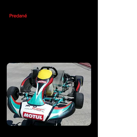
DALLARA - Formel ADAC Masters
Predané
FK
01
Rotax Max Senior