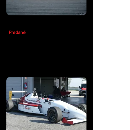
Porsche 997 GT3 Trackedition
Predané