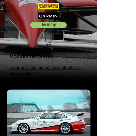
Termíny
Vozidlá na predaj.
v prípade záujmu nás kontaktujte na
tento email:
peter@ProcarMotorsport.com